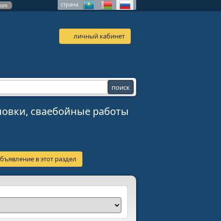
страна
com
личный кабинет
новки, сваебойные работы
бъявление в этот раздел