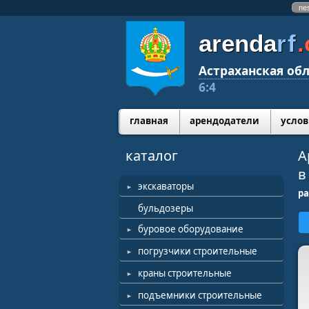
ne
arenda
rf
Астраханская обл
6:4
главная
арендодатели
услов
каталог
А
в
экскаваторы
ра
бульдозеры
буровое оборудование
погрузчики строительные
краны строительные
подъемники строительные