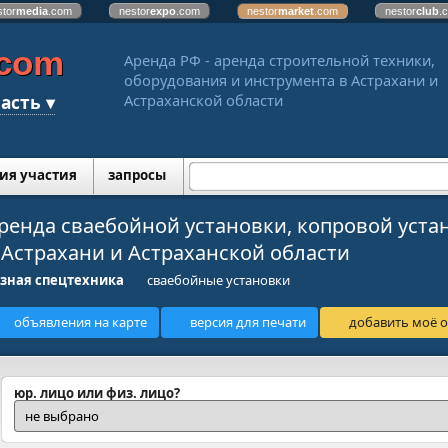
stor
media
.com
nestor
expo
.com
nestor
market
.com
nestor
club
.
.com
Аренда РФ - аренда строительной техники,
оборудования и инструмента в Астрахани и
асть ▾
Астраханской области
ия участия
запросы
ренда сваебойной установки, копровой уста
 Астрахани и Астраханской области
зная спецтехника
сваебойные установки
объявления на карте
версия для печати
добавить моё о
юр. лицо или физ. лицо?