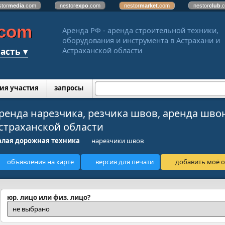
stor
media
.com
nestor
expo
.com
nestor
market
.com
nestor
club
.
.com
Аренда РФ - аренда строительной техники,
оборудования и инструмента в Астрахани и
асть ▾
Астраханской области
ия участия
запросы
ренда нарезчика, резчика швов, аренда шво
страханской области
лая дорожная техника
нарезчики швов
объявления на карте
версия для печати
добавить моё о
юр. лицо или физ. лицо?