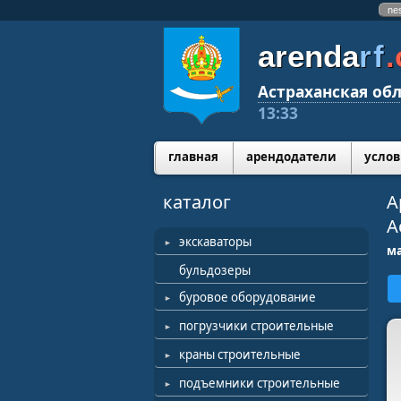
ne
arenda
rf
Астраханская обл
13:33
главная
арендодатели
услов
каталог
А
А
экскаваторы
ма
бульдозеры
буровое оборудование
погрузчики строительные
краны строительные
подъемники строительные